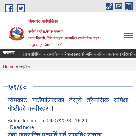
Skip to main content
सिमकोट गाउँपालिका
कर्णली प्रदेश,नेपाल सरकार
"उच्च हिमाली, विविधतायुक्त, व्यापारिक र पर्यटकिय शहर :
समृद्ध हाम्रो सिमकोट नगर"
समाचार
वास प्राविधिक र सामाजिक परिचालकहरुको अन्तिम नतिजा प्रकाशन गरि
You are here
Home
» ७९/८०
७९/८०
सिमकोट गाउँपालिकाको तेस्रो त्रैमासिक समिक्षा
गोष्ठीको तस्वीरहरु l
Submitted on:
Fri, 04/07/2023 - 16:29
Read more
about सिमकोट गाउँपालिकाको तेस्रो त्रैमासिक समिक्षा
सेवा जनसक्ति पदपूर्ति गर्ने सम्बन्धि सूचना
गोष्ठीको तस्वीरहरु l