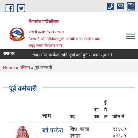
Skip to main content
सिमकोट गाउँपालिका
कर्णली प्रदेश,नेपाल सरकार
"उच्च हिमाली, विविधतायुक्त, व्यापारिक र पर्यटकिय शहर :
समृद्ध हाम्रो सिमकोट नगर"
समाचार
सेवा खरिद कार्यका लागि सूची दर्ता हुने सम्बन्धी सूचना l
You are here
Home
»
परिचय
» पूर्व कर्मचारी
पूर्व कर्मचारी
ई
शा
मे
नाम
पद
खा
ल
फोन नं
शिक्ष शाखा
९८४८३
बर्ष फडेरा
प्रमुख
०४८८५