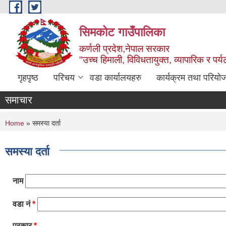
Skip to main content
सिमकोट गाउँपालिका
कर्णली प्रदेश,नेपाल सरकार
"उच्च हिमाली, विविधतायुक्त, व्यापारिक र पर
गृहपृष्ठ
परिचय
वडा कार्यालयहरु
कार्यक्रम तथा परियो
समाचार
You are here
Home
» समस्या दर्ता
समस्या दर्ता
नाम
वडा नं
*
प्रकार
*