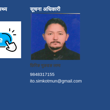
्थ्य
सूचना अधिकारी
छिरिङ युङडङ लामा
9848317155
ito.simkotmun@gmail.com