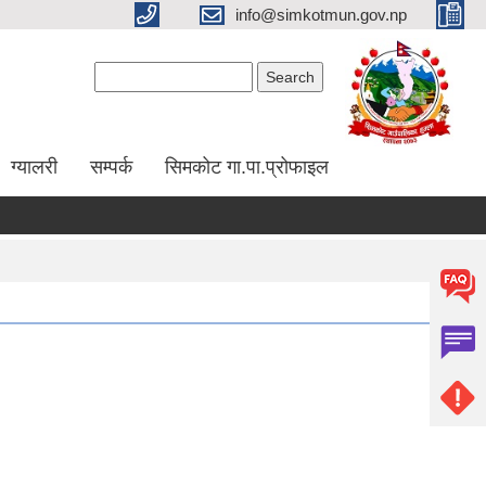
info@simkotmun.gov.np
Search form
Search
ग्यालरी
सम्पर्क
सिमकोट गा.पा.प्रोफाइल
पद पूर्ति सम्बन्धी सूचना
सेवा खरिद कार्यका लागि सूची दर्ता हुने सम्बन्धी सूचना l