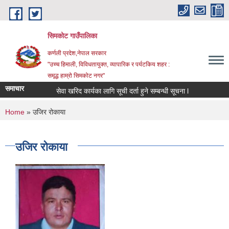
Skip to main content
सिमकोट गाउँपालिका
कर्णली प्रदेश,नेपाल सरकार
"उच्च हिमाली, विविधतायुक्त, व्यापारिक र पर्यटकिय शहर :
समृद्ध हाम्रो सिमकोट नगर"
समाचार
सेवा खरिद कार्यका लागि सूची दर्ता हुने सम्बन्धी सूचना l
You are here
Home
» उजिर रोकाया
उजिर रोकाया