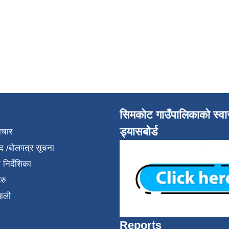
सिमकोट गाउँपालिकाको स्वास
ड्यासबोर्ड
ाचार
द /बोलपत्र सूचना
निर्देशिका
रु
णाली
Reports