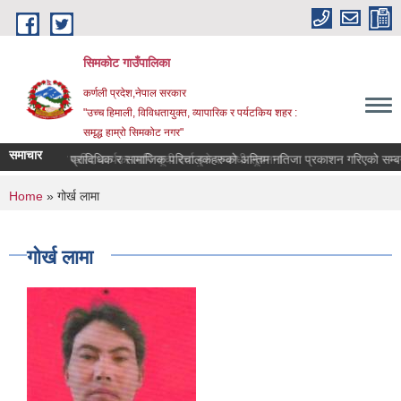
Skip to main content
सिमकोट गाउँपालिका
कर्णली प्रदेश,नेपाल सरकार
"उच्च हिमाली, विविधतायुक्त, व्यापारिक र पर्यटकिय शहर :
समृद्ध हाम्रो सिमकोट नगर"
समाचार
वास प्राविधिक र सामाजिक परिचालकहरुको अन्तिम नतिजा प्रकाशन गरिएको
सेवा खरिद कार्यका लागि सूची दर्ता हुने सम्बन्धी सूचना l
You are here
Home
» गोर्ख लामा
गोर्ख लामा