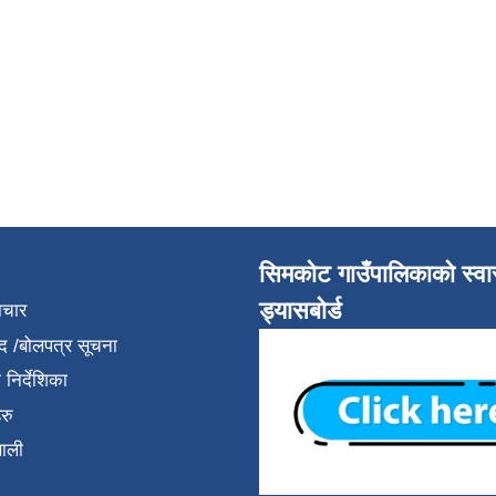
सिमकोट गाउँपालिकाको स्वास
ड्यासबोर्ड
ाचार
द /बोलपत्र सूचना
निर्देशिका
रु
णाली