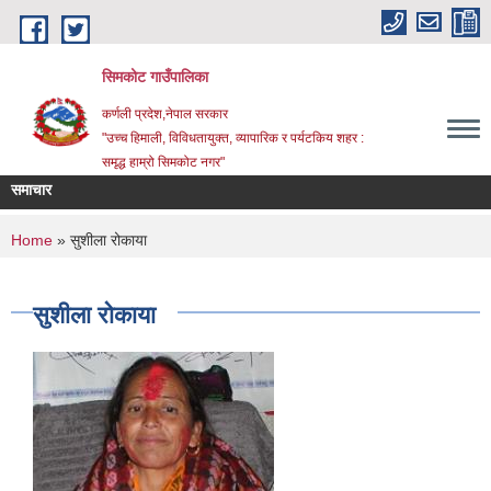
Skip to main content
सिमकोट गाउँपालिका
कर्णली प्रदेश,नेपाल सरकार
"उच्च हिमाली, विविधतायुक्त, व्यापारिक र पर्यटकिय शहर :
समृद्ध हाम्रो सिमकोट नगर"
समाचार
ूर्ति सम्बन्धी सूचना
You are here
Home
» सुशीला रोकाया
सुशीला रोकाया