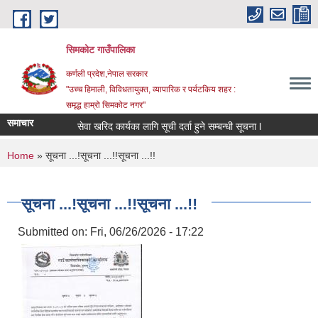
Skip to main content
सिमकोट गाउँपालिका
कर्णली प्रदेश,नेपाल सरकार
"उच्च हिमाली, विविधतायुक्त, व्यापारिक र पर्यटकिय शहर :
समृद्ध हाम्रो सिमकोट नगर"
समाचार
सेवा खरिद कार्यका लागि सूची दर्ता हुने सम्बन्धी सूचना l
You are here
Home
» सूचना ...!सूचना ...!!सूचना ...!!
सूचना ...!सूचना ...!!सूचना ...!!
Submitted on:
Fri, 06/26/2026 - 17:22