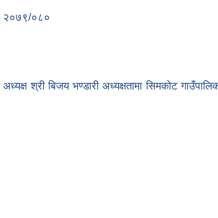
क्षा र सार्वजनिक सुनुवाई प्रतिवेदन l
ेदन २०७९/०८०
िबेदन २०७९/०८०
यक्ष श्री बिजय भण्डारी अध्यक्षतामा सिमकोट गाउँपाल
यक्ष श्री बिजय भण्डारी अध्यक्षतामा सिमकोट गाउँपालिकाको (आ.अ २०७९/०८० )