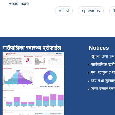
Read more
about सार्वजनिक सुनवाई प्रतिवेदन २०७८/०७९
Pages
« first
‹ previous
गाउँपालिका स्वास्थ्य प्रोफाईल
Notices
सूचना तथा सम
सार्वजनिक खरी
एन, कानुन तथा 
कर तथा शुल्कह
श्रम संसार प्र