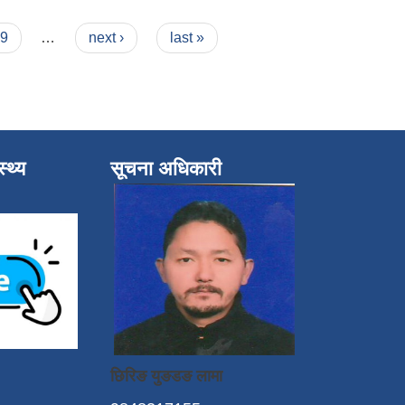
9
…
next ›
last »
्थ्य
सूचना अधिकारी
छिरिङ युङडङ लामा