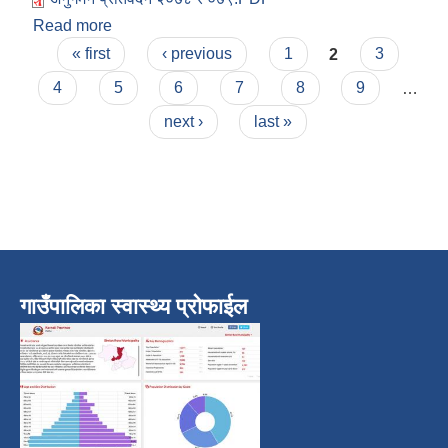
Read more
about आ.व २०७८/०७९ सिमकोट गाउँपलिकाको अनुगमन
Pages
प्रतिवेदन l
« first
‹ previous
1
2
3
4
5
6
7
8
9
…
next ›
last »
गाउँपालिका स्वास्थ्य प्रोफाईल