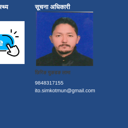
्थ्य
सूचना अधिकारी
छिरिङ युङडङ लामा
9848317155
ito.simkotmun@gmail.com