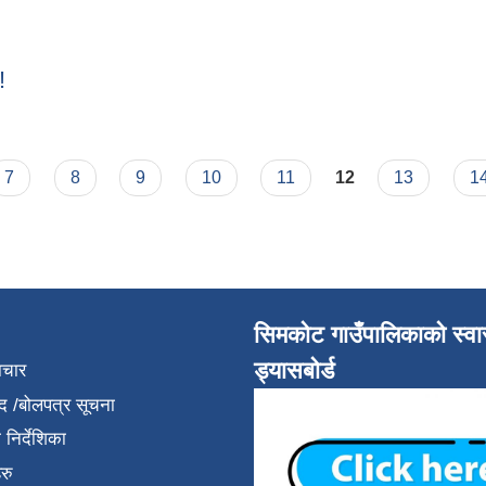
!
!!!
7
8
9
10
11
12
13
1
सिमकोट गाउँपालिकाको स्वास
ड्यासबोर्ड
ाचार
द /बोलपत्र सूचना
निर्देशिका
रु