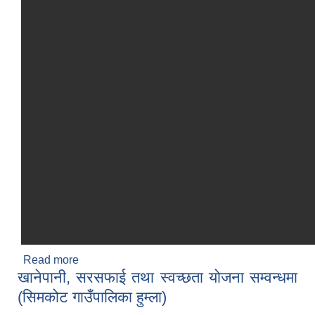
Read more
about सिमकोट गाउँकार्यपालिकाको आ.व २०८२-२०८४
खानेपानी, सरसफाई तथा स्वच्छता योजना सम्वन्धमा
सम्मको पुर्ण सरसफाइ प्रबर्धनको लागि स्थानीय तहको कार्य
योजना l
(सिमकोट गाउँपालिका हुम्ला)