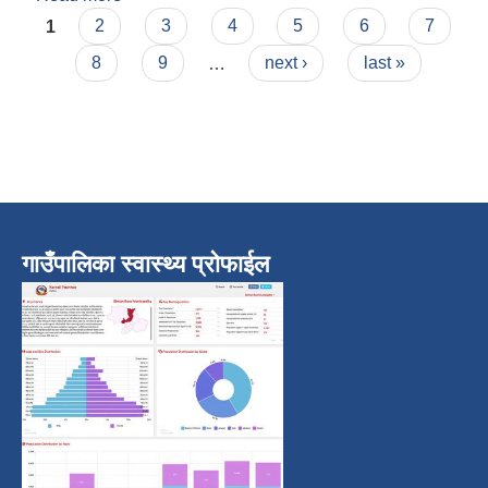
Pages
दिग्दर्शन २०७४
1
2
3
4
5
6
7
8
9
…
next ›
last »
गाउँपालिका स्वास्थ्य प्रोफाईल