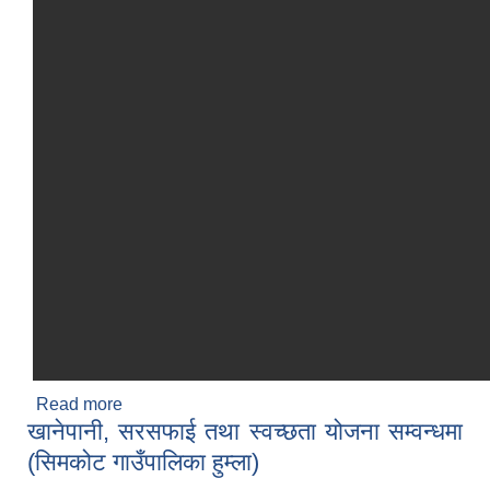
Read more
about सिमकोट गाउँकार्यपालिकाको आ.व २०८२-२०८४
खानेपानी, सरसफाई तथा स्वच्छता योजना सम्वन्धमा
सम्मको पुर्ण सरसफाइ प्रबर्धनको लागि स्थानीय तहको कार्य
योजना l
(सिमकोट गाउँपालिका हुम्ला)