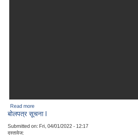
Read more
about शैक्षिक सत्र २०७९ को विद्याथी भर्ना कार्यक्रम
बोलपत्र सूचना l
संचालन सम्बन्धमा l
Submitted on:
Fri, 04/01/2022 - 12:17
दस्तावेज: