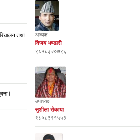
अध्यक्ष
परिचालन तथा
विजय भण्डारी
९८५८३२०७९६
ूचना l
उपाध्यक्ष
सुशीला रोकाया
९८५८३९१५५३