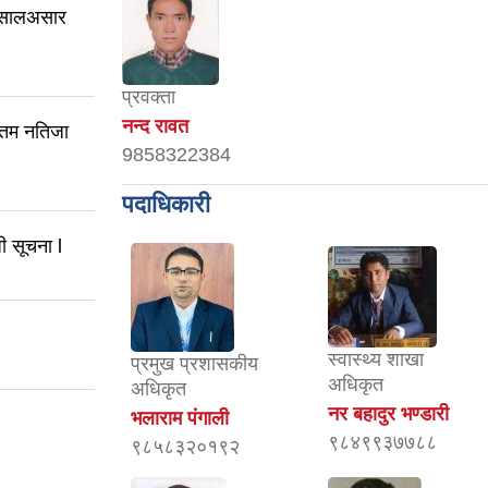
 सालअसार
प्रवक्ता
नन्द रावत
तिम नतिजा
9858322384
पदाधिकारी
ी सूचना l
स्वास्थ्य शाखा
प्रमुख प्रशासकीय
अधिकृत
अधिकृत
नर बहादुर भण्डारी
भलाराम पंगाली
९८४९९३७७८८
९८५८३२०१९२