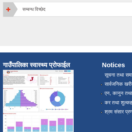
सम्बन्ध विच्छेद
गाउँपालिका स्वास्थ्य प्रोफाईल
Notices
सूचना तथा सम
सार्वजनिक खरी
एन, कानुन तथा 
कर तथा शुल्कह
श्रम संसार प्र