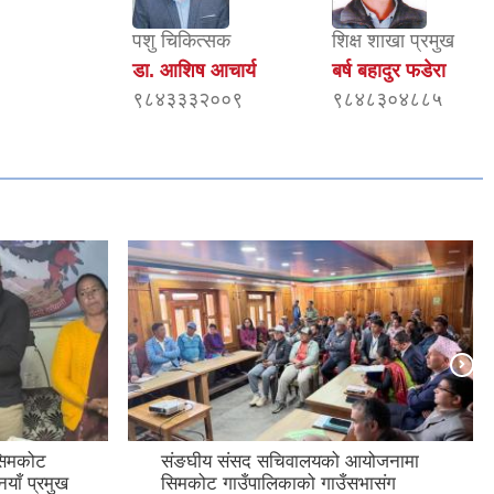
पशु चिकित्सक
शिक्ष शाखा प्रमुख
डा. आशिष आचार्य
बर्ष बहादुर फडेरा
९८४३३३२००९
९८४८३०४८८५
सिमकोट
संङघीय संसद सचिवालयको आयोजनामा
नयाँ प्रमुख
सिमकोट गाउँपालिकाको गाउँसभासंग