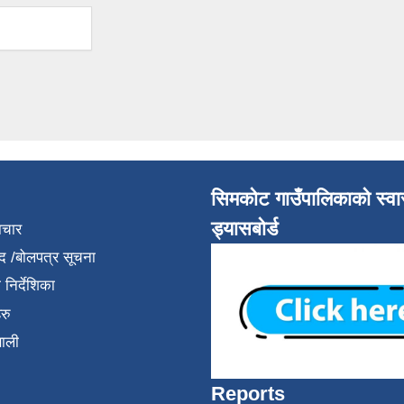
सिमकोट गाउँपालिकाको स्वास
ड्यासबोर्ड
ाचार
द /बोलपत्र सूचना
निर्देशिका
रु
णाली
Reports