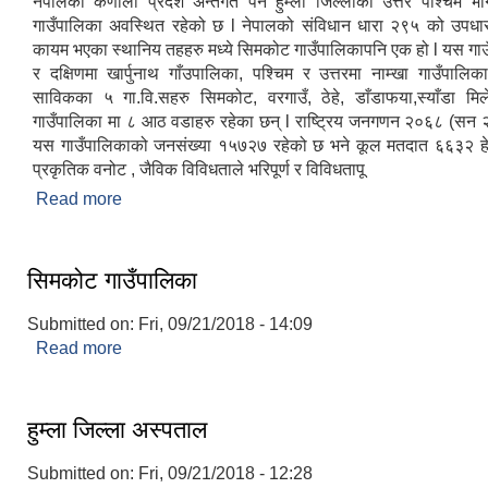
नेपालको कर्णाली प्रदेश अन्तर्गत पर्ने हुम्ला जिल्लाको उत्तर पश्‍चिम
गाउँपालिका अवस्थित रहेको छ l नेपालको संविधान धारा २९५ को उपधा
कायम भएका स्थानिय तहहरु मध्ये सिमकोट गाउँपालिकापनि एक हो l यस गाउँ
र दक्षिणमा खार्पुनाथ गाँउपालिका, पश्‍चिम र उत्तरमा नाम्खा गाउँपालि
साविकका ५ गा.वि.सहरु सिमकोट, वरगाउँ, ठेहे, डाँडाफया,स्याँडा म
गाउँपालिका मा ८ आठ वडाहरु रहेका छन् l राष्ट्रिय जनगणन २०६८ (सन
यस गाउँपालिकाको जनसंख्या १५७२७ रहेको छ भने कूल मतदात ६६३२ हेक
प्रकृतिक वनोट , जैविक विविधताले भरिपूर्ण र विविधतापू
Read more
about सिमकोट गाउँपालिकाको संक्षिप्त परिचय
सिमकोट गाउँपालिका
Submitted on:
Fri, 09/21/2018 - 14:09
Read more
about सिमकोट गाउँपालिका
हुम्ला जिल्ला अस्पताल
Submitted on:
Fri, 09/21/2018 - 12:28