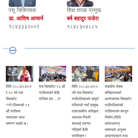
पशु चिकित्सक
शिक्ष शाखा प्रमुख
डा. आशिष आचार्य
बर्ष बहादुर फडेरा
९८४३३३२००९
९८४८३०४८८५
मिति २०८३/०३/०९
यस सिमकोट १३ औं
मिति २०८३/०२/०५
संङघीय संसद
र १० गते यस
गाउँसभाको केहि
गते यस सिमकोट
सचिवालयको
सिमकोट
तास्बिर हरु ....!!!
गाउँपालिकाको सम्पूर्ण
आयोजनामा सिमकोट
गाउँपालिकाको १३
परिवारले नयाँ प्रमुख
गाउँपालिकाको
औं गाउँसभा
प्रशासकीय अधिकृत
गाउँसभासंग कानुन
भव्यताका साथ
भलाराम पँगाली
निर्माण (विधि
सम्पन्न भएको छ।
सरलाई स्वागत
व्यवस्थापन)
गरिएको केहि
सम्बन्धमा अनुभव
तस्वीरहरु l
आदानप्रदान तथा