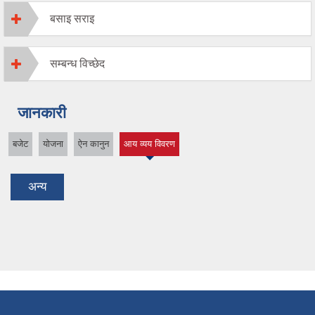
बसाइ सराइ
सम्बन्ध विच्छेद
जानकारी
बजेट
योजना
ऐन कानुन
आय व्यय विवरण
(active tab)
अन्य