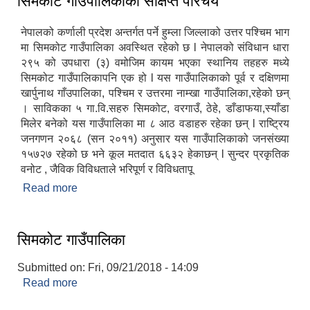
सिमकोट गाउँपालिकाको संक्षिप्त परिचय
नेपालको कर्णाली प्रदेश अन्तर्गत पर्ने हुम्ला जिल्लाको उत्तर पश्‍चिम भाग
मा सिमकोट गाउँपालिका अवस्थित रहेको छ l नेपालको संविधान धारा
२९५ को उपधारा (३) वमोजिम कायम भएका स्थानिय तहहरु मध्ये
सिमकोट गाउँपालिकापनि एक हो l यस गाउँपालिकाको पूर्व र दक्षिणमा
खार्पुनाथ गाँउपालिका, पश्‍चिम र उत्तरमा नाम्खा गाउँपालिका,रहेको छन्
। साविकका ५ गा.वि.सहरु सिमकोट, वरगाउँ, ठेहे, डाँडाफया,स्याँडा
मिलेर बनेको यस गाउँपालिका मा ८ आठ वडाहरु रहेका छन् l राष्ट्रिय
जनगणन २०६८ (सन २०११) अनुसार यस गाउँपालिकाको जनसंख्या
१५७२७ रहेको छ भने कूल मतदात ६६३२ हेकाछन् l सुन्दर प्रकृतिक
वनोट , जैविक विविधताले भरिपूर्ण र विविधतापू
Read more
about सिमकोट गाउँपालिकाको संक्षिप्त परिचय
सिमकोट गाउँपालिका
Submitted on:
Fri, 09/21/2018 - 14:09
Read more
about सिमकोट गाउँपालिका