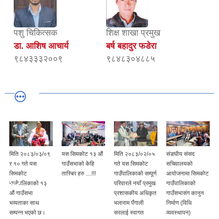
पशु चिकित्सक
शिक्ष शाखा प्रमुख
डा. आशिष आचार्य
बर्ष बहादुर फडेरा
९८४३३३२००९
९८४८३०४८८५
मिति २०८३/०३/०९
यस सिमकोट १३ औं
मिति २०८३/०२/०५
संङघीय संसद
र १० गते यस
गाउँसभाको केहि
गते यस सिमकोट
सचिवालयको
सिमकोट
तास्बिर हरु ....!!!
गाउँपालिकाको सम्पूर्ण
आयोजनामा सिमकोट
गाउँपालिकाको १३
परिवारले नयाँ प्रमुख
गाउँपालिकाको
औं गाउँसभा
प्रशासकीय अधिकृत
गाउँसभासंग कानुन
भव्यताका साथ
भलाराम पँगाली
निर्माण (विधि
सम्पन्न भएको छ।
सरलाई स्वागत
व्यवस्थापन)