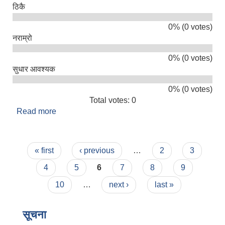
ठिकै
0% (0 votes)
नराम्रो
0% (0 votes)
सुधार आवश्यक
0% (0 votes)
Total votes: 0
Read more
about तपाइलाई सिमकोट गाउँपालिकाको सेवा कस्तो लाग्यो
?
Pages
« first
‹ previous
…
2
3
4
5
6
7
8
9
10
…
next ›
last »
सूचना