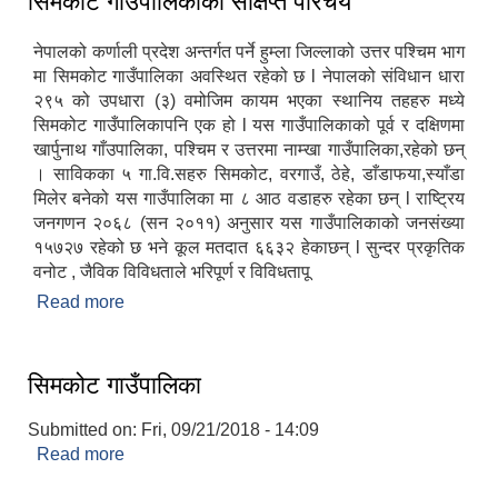
सिमकोट गाउँपालिकाको संक्षिप्त परिचय
नेपालको कर्णाली प्रदेश अन्तर्गत पर्ने हुम्ला जिल्लाको उत्तर पश्‍चिम भाग
मा सिमकोट गाउँपालिका अवस्थित रहेको छ l नेपालको संविधान धारा
२९५ को उपधारा (३) वमोजिम कायम भएका स्थानिय तहहरु मध्ये
सिमकोट गाउँपालिकापनि एक हो l यस गाउँपालिकाको पूर्व र दक्षिणमा
खार्पुनाथ गाँउपालिका, पश्‍चिम र उत्तरमा नाम्खा गाउँपालिका,रहेको छन्
। साविकका ५ गा.वि.सहरु सिमकोट, वरगाउँ, ठेहे, डाँडाफया,स्याँडा
मिलेर बनेको यस गाउँपालिका मा ८ आठ वडाहरु रहेका छन् l राष्ट्रिय
जनगणन २०६८ (सन २०११) अनुसार यस गाउँपालिकाको जनसंख्या
१५७२७ रहेको छ भने कूल मतदात ६६३२ हेकाछन् l सुन्दर प्रकृतिक
वनोट , जैविक विविधताले भरिपूर्ण र विविधतापू
Read more
about सिमकोट गाउँपालिकाको संक्षिप्त परिचय
सिमकोट गाउँपालिका
Submitted on:
Fri, 09/21/2018 - 14:09
Read more
about सिमकोट गाउँपालिका