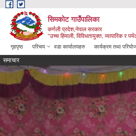
Skip to main content
सिमकोट गाउँपालिका
कर्णली प्रदेश,नेपाल सरकार
"उच्च हिमाली, विविधतायुक्त, व्यापारिक र पर
गृहपृष्ठ
परिचय
वडा कार्यालयहरु
कार्यक्रम तथा परियो
समाचार