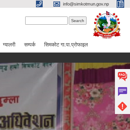
info@simkotmun.gov.np
Search form
Search
ग्यालरी
सम्पर्क
सिमकोट गा.पा.प्रोफाइल
सेवा खरिद कार्यका लागि सूची दर्ता हुने सम्बन्धी सूचना l