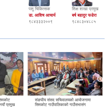
पशु चिकित्सक
शिक्ष शाखा प्रमुख
डा. आशिष आचार्य
बर्ष बहादुर फडेरा
९८४३३३२००९
९८४८३०४८८५
सिमकोट
संङघीय संसद सचिवालयको आयोजनामा
नयाँ प्रमुख
सिमकोट गाउँपालिकाको गाउँसभासंग