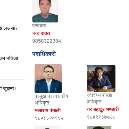
प्रवक्ता
 सालअसार
नन्द रावत
9858322384
पदाधिकारी
तिम नतिजा
ी सूचना l
स्वास्थ्य शाखा
प्रमुख प्रशासकीय
अधिकृत
अधिकृत
नर बहादुर भण्डारी
भलाराम पंगाली
९८४९९३७७८८
९८५८३२०१९२