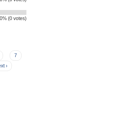
0% (0 votes)
 ?
7
xt ›