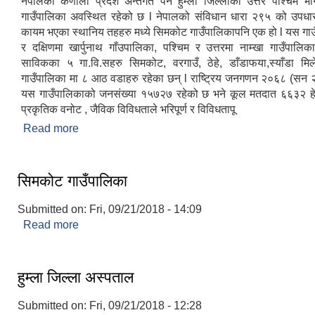
नेपालको कर्णाली प्रदेश अन्तर्गत पर्ने हुम्ला जिल्लाको उत्तर पश्‍चिम
गाउँपालिका अवस्थित रहेको छ l नेपालको संविधान धारा २९५ को उपधा
कायम भएका स्थानिय तहहरु मध्ये सिमकोट गाउँपालिकापनि एक हो l यस गाउँ
र दक्षिणमा खार्पुनाथ गाँउपालिका, पश्‍चिम र उत्तरमा नाम्खा गाउँपालि
साविकका ५ गा.वि.सहरु सिमकोट, वरगाउँ, ठेहे, डाँडाफया,स्याँडा म
गाउँपालिका मा ८ आठ वडाहरु रहेका छन् l राष्ट्रिय जनगणन २०६८ (सन
यस गाउँपालिकाको जनसंख्या १५७२७ रहेको छ भने कूल मतदात ६६३२ हेक
प्रकृतिक वनोट , जैविक विविधताले भरिपूर्ण र विविधतापू
Read more
about सिमकोट गाउँपालिकाको संक्षिप्त परिचय
सिमकोट गाउँपालिका
Submitted on:
Fri, 09/21/2018 - 14:09
Read more
about सिमकोट गाउँपालिका
हुम्ला जिल्ला अस्पताल
Submitted on:
Fri, 09/21/2018 - 12:28