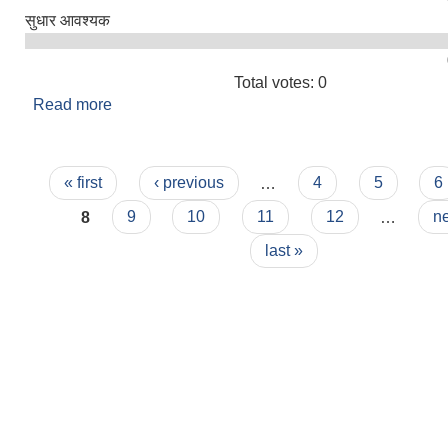
सुधार आवश्यक
Total votes: 0
Read more
about तपाइलाई सिमकोट गाउँपालिकाको सेवा कस्तो लाग्यो
Pages
« first
‹ previous
…
4
5
6
8
9
10
11
12
…
ne
last »