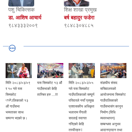
पशु चिकित्सक
शिक्ष शाखा प्रमुख
डा. आशिष आचार्य
बर्ष बहादुर फडेरा
९८४३३३२००९
९८४८३०४८८५
मिति २०८३/०३/०९
यस सिमकोट १३ औं
मिति २०८३/०२/०५
संङघीय संसद
र १० गते यस
गाउँसभाको केहि
गते यस सिमकोट
सचिवालयको
सिमकोट
तास्बिर हरु ....!!!
गाउँपालिकाको सम्पूर्ण
आयोजनामा सिमकोट
गाउँपालिकाको १३
परिवारले नयाँ प्रमुख
गाउँपालिकाको
औं गाउँसभा
प्रशासकीय अधिकृत
गाउँसभासंग कानुन
भव्यताका साथ
भलाराम पँगाली
निर्माण (विधि
सम्पन्न भएको छ।
सरलाई स्वागत
व्यवस्थापन)
गरिएको केहि
सम्बन्धमा अनुभव
तस्वीरहरु l
आदानप्रदान तथा