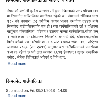
सिमकोट गाउँपालिकाको संक्षिप्त परिचय
नेपालको कर्णाली प्रदेश अन्तर्गत पर्ने हुम्ला जिल्लाको उत्तर पश्‍चिम भाग
मा सिमकोट गाउँपालिका अवस्थित रहेको छ l नेपालको संविधान धारा
२९५ को उपधारा (३) वमोजिम कायम भएका स्थानिय तहहरु मध्ये
सिमकोट गाउँपालिकापनि एक हो l यस गाउँपालिकाको पूर्व र दक्षिणमा
खार्पुनाथ गाँउपालिका, पश्‍चिम र उत्तरमा नाम्खा गाउँपालिका,रहेको छन्
। साविकका ५ गा.वि.सहरु सिमकोट, वरगाउँ, ठेहे, डाँडाफया,स्याँडा
मिलेर बनेको यस गाउँपालिका मा ८ आठ वडाहरु रहेका छन् l राष्ट्रिय
जनगणन २०६८ (सन २०११) अनुसार यस गाउँपालिकाको जनसंख्या
१५७२७ रहेको छ भने कूल मतदात ६६३२ हेकाछन् l सुन्दर प्रकृतिक
वनोट , जैविक विविधताले भरिपूर्ण र विविधतापू
Read more
about सिमकोट गाउँपालिकाको संक्षिप्त परिचय
सिमकोट गाउँपालिका
Submitted on:
Fri, 09/21/2018 - 14:09
Read more
about सिमकोट गाउँपालिका