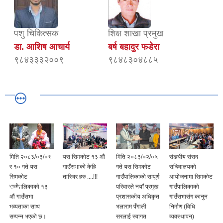
पशु चिकित्सक
शिक्ष शाखा प्रमुख
डा. आशिष आचार्य
बर्ष बहादुर फडेरा
९८४३३३२००९
९८४८३०४८८५
मिति २०८३/०३/०९
यस सिमकोट १३ औं
मिति २०८३/०२/०५
संङघीय संसद
र १० गते यस
गाउँसभाको केहि
गते यस सिमकोट
सचिवालयको
सिमकोट
तास्बिर हरु ....!!!
गाउँपालिकाको सम्पूर्ण
आयोजनामा सिमकोट
गाउँपालिकाको १३
परिवारले नयाँ प्रमुख
गाउँपालिकाको
औं गाउँसभा
प्रशासकीय अधिकृत
गाउँसभासंग कानुन
भव्यताका साथ
भलाराम पँगाली
निर्माण (विधि
सम्पन्न भएको छ।
सरलाई स्वागत
व्यवस्थापन)