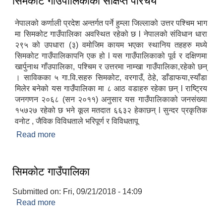
सिमकोट गाउँपालिकाको संक्षिप्त परिचय
नेपालको कर्णाली प्रदेश अन्तर्गत पर्ने हुम्ला जिल्लाको उत्तर पश्‍चिम भाग
मा सिमकोट गाउँपालिका अवस्थित रहेको छ l नेपालको संविधान धारा
२९५ को उपधारा (३) वमोजिम कायम भएका स्थानिय तहहरु मध्ये
सिमकोट गाउँपालिकापनि एक हो l यस गाउँपालिकाको पूर्व र दक्षिणमा
खार्पुनाथ गाँउपालिका, पश्‍चिम र उत्तरमा नाम्खा गाउँपालिका,रहेको छन्
। साविकका ५ गा.वि.सहरु सिमकोट, वरगाउँ, ठेहे, डाँडाफया,स्याँडा
मिलेर बनेको यस गाउँपालिका मा ८ आठ वडाहरु रहेका छन् l राष्ट्रिय
जनगणन २०६८ (सन २०११) अनुसार यस गाउँपालिकाको जनसंख्या
१५७२७ रहेको छ भने कूल मतदात ६६३२ हेकाछन् l सुन्दर प्रकृतिक
वनोट , जैविक विविधताले भरिपूर्ण र विविधतापू
Read more
about सिमकोट गाउँपालिकाको संक्षिप्त परिचय
सिमकोट गाउँपालिका
Submitted on:
Fri, 09/21/2018 - 14:09
Read more
about सिमकोट गाउँपालिका