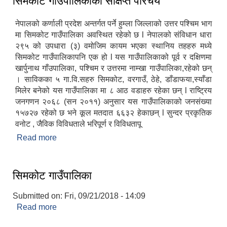
सिमकोट गाउँपालिकाको संक्षिप्त परिचय
नेपालको कर्णाली प्रदेश अन्तर्गत पर्ने हुम्ला जिल्लाको उत्तर पश्‍चिम भाग
मा सिमकोट गाउँपालिका अवस्थित रहेको छ l नेपालको संविधान धारा
२९५ को उपधारा (३) वमोजिम कायम भएका स्थानिय तहहरु मध्ये
सिमकोट गाउँपालिकापनि एक हो l यस गाउँपालिकाको पूर्व र दक्षिणमा
खार्पुनाथ गाँउपालिका, पश्‍चिम र उत्तरमा नाम्खा गाउँपालिका,रहेको छन्
। साविकका ५ गा.वि.सहरु सिमकोट, वरगाउँ, ठेहे, डाँडाफया,स्याँडा
मिलेर बनेको यस गाउँपालिका मा ८ आठ वडाहरु रहेका छन् l राष्ट्रिय
जनगणन २०६८ (सन २०११) अनुसार यस गाउँपालिकाको जनसंख्या
१५७२७ रहेको छ भने कूल मतदात ६६३२ हेकाछन् l सुन्दर प्रकृतिक
वनोट , जैविक विविधताले भरिपूर्ण र विविधतापू
Read more
about सिमकोट गाउँपालिकाको संक्षिप्त परिचय
सिमकोट गाउँपालिका
Submitted on:
Fri, 09/21/2018 - 14:09
Read more
about सिमकोट गाउँपालिका