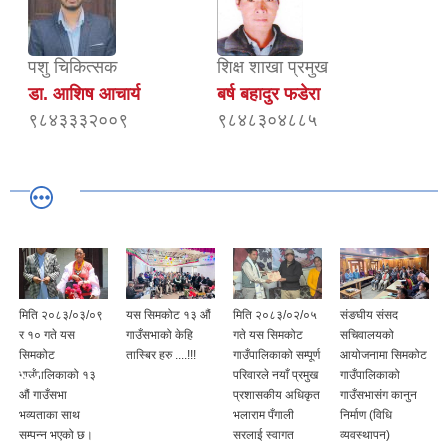
पशु चिकित्सक
शिक्ष शाखा प्रमुख
डा. आशिष आचार्य
बर्ष बहादुर फडेरा
९८४३३३२००९
९८४८३०४८८५
मिति २०८३/०३/०९
यस सिमकोट १३ औं
मिति २०८३/०२/०५
संङघीय संसद
र १० गते यस
गाउँसभाको केहि
गते यस सिमकोट
सचिवालयको
सिमकोट
तास्बिर हरु ....!!!
गाउँपालिकाको सम्पूर्ण
आयोजनामा सिमकोट
गाउँपालिकाको १३
परिवारले नयाँ प्रमुख
गाउँपालिकाको
औं गाउँसभा
प्रशासकीय अधिकृत
गाउँसभासंग कानुन
भव्यताका साथ
भलाराम पँगाली
निर्माण (विधि
सम्पन्न भएको छ।
सरलाई स्वागत
व्यवस्थापन)